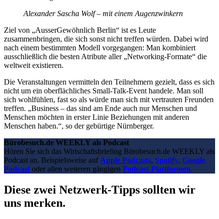
Alexander Sascha Wolf – mit einem Augenzwinkern
Ziel von „AusserGewöhnlich Berlin“ ist es Leute
zusammenbringen, die sich sonst nicht treffen würden. Dabei wird
nach einem bestimmten Modell vorgegangen: Man kombiniert
ausschließlich die besten Atribute aller „Networking-Formate“ die
weltweit existieren.
Die Veranstaltungen vermitteln den Teilnehmern gezielt, dass es sich
nicht um ein oberflächliches Small-Talk-Event handele. Man soll
sich wohlfühlen, fast so als würde man sich mit vertrauten Freunden
treffen. „Business – das sind am Ende auch nur Menschen und
Menschen möchten in erster Linie Beziehungen mit anderen
Menschen haben.“, so der gebürtige Nürnberger.
Bürobesuch.de WEEKLY als Podcast
Hören Sie sich das Wirtschaftsbriefing Bürobesuch.de WEEKLY als
Podcast an. Beispielsweise auf
Apple Podcasts
,
Spotify
,
Google
Podcast
oder allen weiteren gängigen
Podcast-Plattformen
.
Diese zwei Netzwerk-Tipps sollten wir
uns merken.