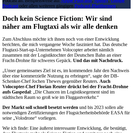
Podcast an. Beispielsweise auf
Apple Podcasts
,
Spotify
,
Google
Podcast
oder allen weiteren gängigen
Podcast-Plattformen
.
Doch kein Science Fiction: Wir sind
näher am Flugtaxi als wir alle denken
Zum Abschluss möchte ich ihnen noch von einer Entwicklung
berichten, die mich vergangene Woche fasziniert hat. Das deutsche
Flugtaxi-Start-up-Unternehmen Volocopter arbeitet nämlich
zusammen mit der Logistiktochter der Deutschen Bahn an einer
Fracht-Drohne für schweres Gepäck.
Und das mit Nachdruck.
„Unser gemeinsames Ziel ist es, im kommenden Jahr den Nachweis
über eine kommerzielle Nutzung zu erbringen“, sagte der DB-
Schenker-Chef Jochen Thewes gegenüber Reuters.
Auch
Volocopter-Chef Florian Reuter drückt bei der Fracht-Drohne
aufs Gaspedal
: „Die Chancen im Logistiksegement sind im
städtischen Raum so groß wie im Fluggastverkehr.“
Der Markt soll schnell besetzt werden
und bis 2023 sollen alle
notwendigen Zertifizierungen der Flugsicherheitsbehörde EASA für
seine „Volodrone“ vorliegen.
Wie ich finde: Eine äußerst interessante Entwicklung, die bestätigt,