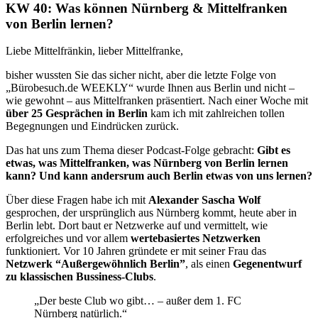
KW 40: Was können Nürnberg & Mittelfranken
von Berlin lernen?
Liebe Mittelfränkin, lieber Mittelfranke,
bisher wussten Sie das sicher nicht, aber die letzte Folge von
„Bürobesuch.de WEEKLY“ wurde Ihnen aus Berlin und nicht –
wie gewohnt – aus Mittelfranken präsentiert. Nach einer Woche mit
über 25 Gesprächen in Berlin
kam ich mit zahlreichen tollen
Begegnungen und Eindrücken zurück.
Das hat uns zum Thema dieser Podcast-Folge gebracht:
Gibt es
etwas, was Mittelfranken, was Nürnberg von Berlin lernen
kann?
Und kann andersrum auch Berlin etwas von uns lernen?
Über diese Fragen habe ich mit
Alexander Sascha Wolf
gesprochen, der ursprünglich aus Nürnberg kommt, heute aber in
Berlin lebt. Dort baut er Netzwerke auf und vermittelt, wie
erfolgreiches und vor allem
wertebasiertes Netzwerken
funktioniert. Vor 10 Jahren gründete er mit seiner Frau das
Netzwerk “Außergewöhnlich Berlin”
, als einen
Gegenentwurf
zu klassischen Bussiness-Clubs
.
„Der beste Club wo gibt… – außer dem 1. FC
Nürnberg natürlich.“