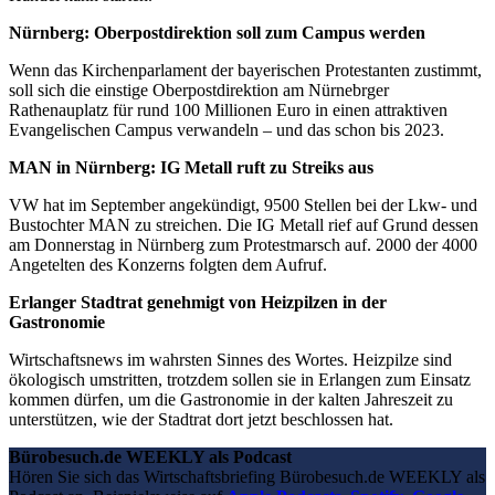
Nürnberg: Oberpostdirektion soll zum Campus werden
Wenn das Kirchenparlament der bayerischen Protestanten zustimmt,
soll sich die einstige Oberpostdirektion am Nürnebrger
Rathenauplatz für rund 100 Millionen Euro in einen attraktiven
Evangelischen Campus verwandeln – und das schon bis 2023.
MAN in Nürnberg: IG Metall ruft zu Streiks aus
VW hat im September angekündigt, 9500 Stellen bei der Lkw- und
Bustochter MAN zu streichen. Die IG Metall rief auf Grund dessen
am Donnerstag in Nürnberg zum Protestmarsch auf. 2000 der 4000
Angetelten des Konzerns folgten dem Aufruf.
Erlanger Stadtrat genehmigt von Heizpilzen in der
Gastronomie
Wirtschaftsnews im wahrsten Sinnes des Wortes. Heizpilze sind
ökologisch umstritten, trotzdem sollen sie in Erlangen zum Einsatz
kommen dürfen, um die Gastronomie in der kalten Jahreszeit zu
unterstützen, wie der Stadtrat dort jetzt beschlossen hat.
Bürobesuch.de WEEKLY als Podcast
Hören Sie sich das Wirtschaftsbriefing Bürobesuch.de WEEKLY als