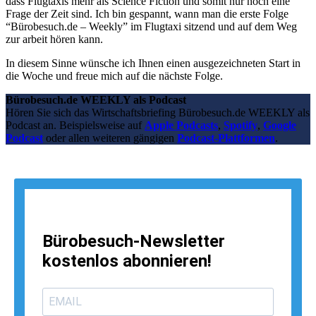
dass Flugtaxis mehr als Science Fiction und somit nur noch eine
Frage der Zeit sind. Ich bin gespannt, wann man die erste Folge
“Bürobesuch.de – Weekly” im Flugtaxi sitzend und auf dem Weg
zur arbeit hören kann.
In diesem Sinne wünsche ich Ihnen einen ausgezeichneten Start in
die Woche und freue mich auf die nächste Folge.
Bürobesuch.de WEEKLY als Podcast
Hören Sie sich das Wirtschaftsbriefing Bürobesuch.de WEEKLY als
Podcast an. Beispielsweise auf
Apple Podcasts
,
Spotify
,
Google
Podcast
oder allen weiteren gängigen
Podcast-Plattformen
.
Bürobesuch-Newsletter
kostenlos abonnieren!