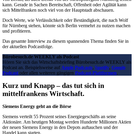
kann. Gerade in Sachen Bereitschaft, Offenheit oder Agilität kann
sich Mittelfranken noch viel von der Hauptstadt abschauen.
Doch Werte, wie Verlässlichkeit oder Beständigkeit, die nach Wolf
für Nürnberg stehen, könnte sich Berlin vermehrt zu nutzen machen
und profitieren.
Das gesamte Interview zu diesem spannenden Thema finden Sie in
der aktuellen Podcastfolge.
Bürobesuch.de WEEKLY als Podcast
Hören Sie sich das Wirtschaftsbriefing Bürobesuch.de WEEKLY als
Podcast an. Beispielsweise auf
Apple Podcasts
,
Spotify
,
Google
Podcast
oder allen weiteren gängigen
Podcast-Plattformen
.
Kurz und Knapp – das tut sich in
mittelfrankens Wirtschaft.
Siemens Energy geht an die Börse
Siemens verteilt 55 Prozent seines Energiegeschäfts an seine
Aktionäre. Am heutigen Montag werden Hunderte Millionen Aktien
der neuen Siemens Energy in den Depots auftauchen und der
Handel kann starten.