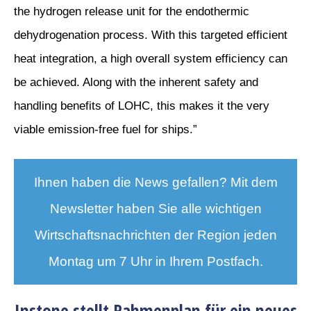
the hydrogen release unit for the endothermic
dehydrogenation process. With this targeted efficient
heat integration, a high overall system efficiency can
be achieved. Along with the inherent safety and
handling benefits of LOHC, this makes it the very
viable emission-free fuel for ships.”
Ihnen haben die News gefallen? Mit dem
Newsletter haben Sie alle wichtigen
Wirtschaftsnachrichten der Region jeden
Montag um 7 Uhr in Ihrem Postfach.
Instone stellt Rahmenplan für ein neues